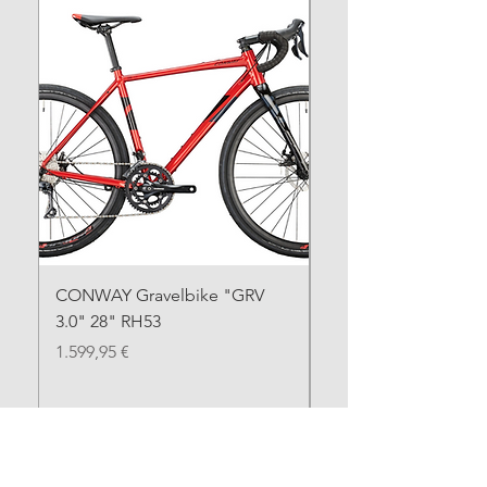
CONWAY Gravelbike "GRV
CONWAY Gravelbike
3.0" 28" RH53
SE" 28" RH55
Preis
Preis
1.599,95 €
1.699,95 €
Alle Räder