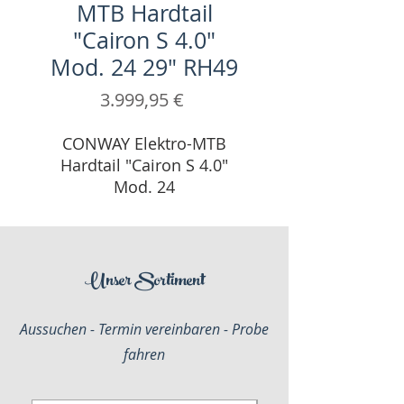
MTB Hardtail
"Cairon S 4.0"
Mod. 24 29" RH49
Preis
3.999,95 €
CONWAY Elektro-MTB
Hardtail "Cairon S 4.0"
Mod. 24
Diamant, 29", shadowgrey
metallic / red metallic, 12-
Gang SRAM "SX", 49cm
Unser Sortiment
Aussuchen - Termin vereinbaren - Probe
fahren