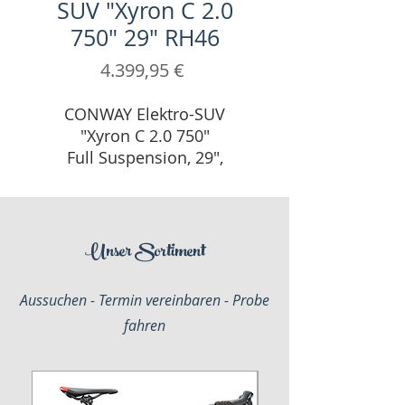
SUV "Xyron C 2.0
750" 29" RH46
Preis
4.399,95 €
CONWAY Elektro-SUV
"Xyron C 2.0 750"
Full Suspension, 29",
rustred, 9-Gang SHIMANO
"Cues", 46 cm / L
Unser Sortiment
Aussuchen - Termin vereinbaren - Probe
fahren