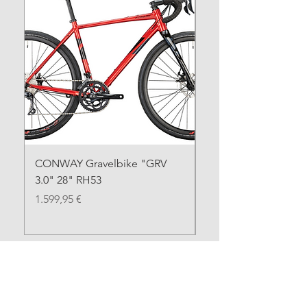
CONWAY Gravelbike "GRV
CONWAY Gravelbike
3.0" 28" RH53
SE" 28" RH55
Preis
Preis
1.599,95 €
1.699,95 €
Alle Räder