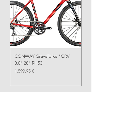
CONWAY Gravelbike "GRV
CONWAY Gravelbike
3.0" 28" RH53
SE" 28" RH55
Preis
Preis
1.599,95 €
1.699,95 €
Alle Räder