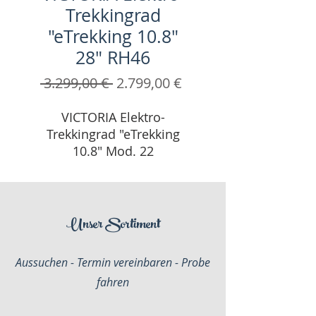
Trekkingrad
"eTrekking 10.8"
28" RH46
Standardpreis
Sale-
 3.299,00 € 
2.799,00 €
Preis
VICTORIA Elektro-
Trekkingrad "eTrekking
10.8" Mod. 22
Mit semi-integriertem
BOSCH PowerPack 500,
Performance CX Antrieb
Unser Sortiment
und 1x10 Deore zählte
das eTrekking 10.8 bereits
Aussuchen - Termin vereinbaren - Probe
in der vergangenen
fahren
Saison zu den Bestsellern
der eTrekking Baureihe.